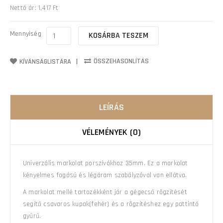
Nettó ár: 1,417 Ft
Mennyiség
KOSÁRBA TESZEM
ÖSSZEHASONLÍTÁS
KÍVÁNSÁGLISTÁRA
LEÍRÁS
VÉLEMÉNYEK (0)
Univerzális markolat porszívókhoz 35mm. Ez a markolat
kényelmes fogású és légáram szabályzóval van ellátva.
A markolat mellé tartozékként jár a gégecső rögzítését
segítő csavaros kupak(fehér) és a rögzítéshez egy pattintó
gyűrű.