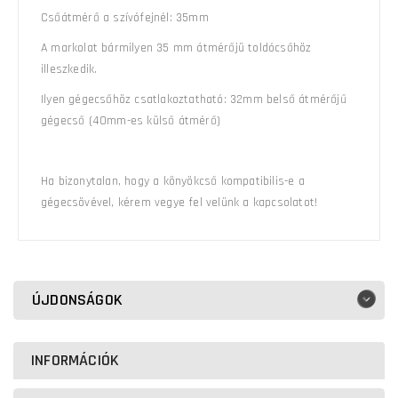
Csőátmérő a szívófejnél: 35mm
A markolat bármilyen 35 mm átmérőjü toldócsőhöz
illeszkedik.
Ilyen gégecsőhöz csatlakoztatható: 32mm belső átmérőjű
gégecső (40mm-es külső átmérő)
Ha bizonytalan, hogy a könyökcső kompatibilis-e a
gégecsövével, kérem vegye fel velünk a kapcsolatot!
ÚJDONSÁGOK
INFORMÁCIÓK