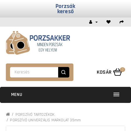
Porzsák
kereső
0
KOSÁR
MENU
PORSZÍVÓ TARTOZÉKOK
PORSZÍVÓ UNIVERZÁLIS MARKOLAT 35mm