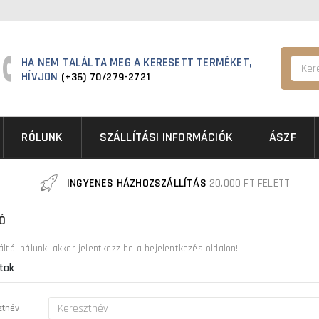
HA NEM TALÁLTA MEG A KERESETT TERMÉKET,
HÍVJON
(+36) 70/279-2721
RÓLUNK
SZÁLLÍTÁSI INFORMÁCIÓK
ÁSZF
INGYENES HÁZHOZSZÁLLÍTÁS
20.000 FT FELETT
Ó
ltál nálunk, akkor jelentkezz be a
bejelentkezés
oldalon!
tok
ztnév