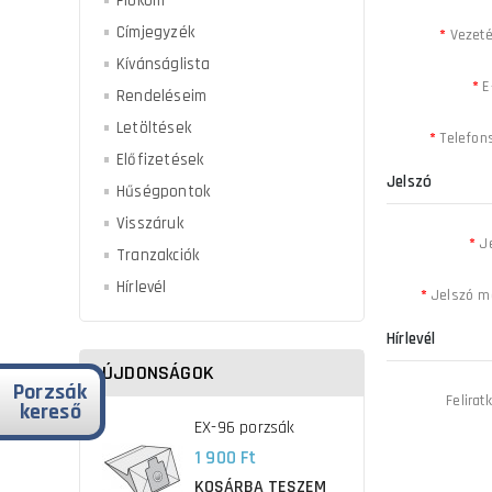
Fiókom
Címjegyzék
Vezet
Kívánságlista
E
Rendeléseim
Letöltések
Telefo
Előfizetések
Jelszó
Hűségpontok
Visszáruk
J
Tranzakciók
Hírlevél
Jelszó m
Hírlevél
ÚJDONSÁGOK
Porzsák
Felirat
kereső
EX-96 porzsák
1 900 Ft
KOSÁRBA TESZEM