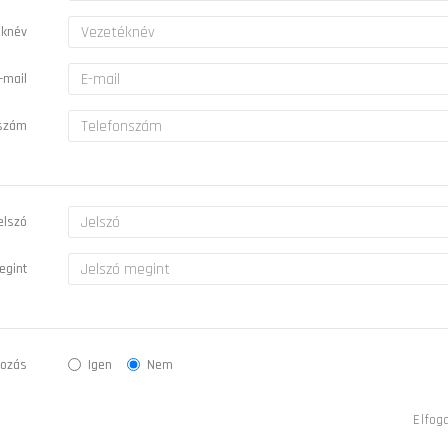
éknév
-mail
nszám
elszó
egint
kozás
Igen
Nem
Elfog