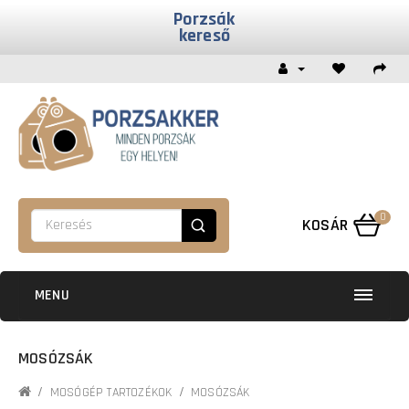
Porzsák
kereső
0
KOSÁR
MENU
MOSÓZSÁK
MOSÓGÉP TARTOZÉKOK
MOSÓZSÁK