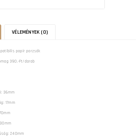
VÉLEMÉNYEK (0)
atibilis papír porzsák
omag 390.-Ft/darab
ő: 36mm
ág: 17mm
 70mm
: 80mm
zúság: 240mm