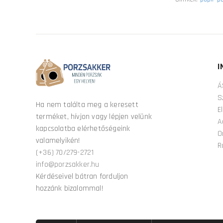
I
Á
S
Ha nem találta meg a keresett
E
terméket, hívjon vagy lépjen velünk
A
kapcsolatba elérhetőségeink
O
valamelyikén!
R
(+36) 70/279-2721
info@porzsakker.hu
Kérdéseivel bátran forduljon
hozzánk bizalommal!