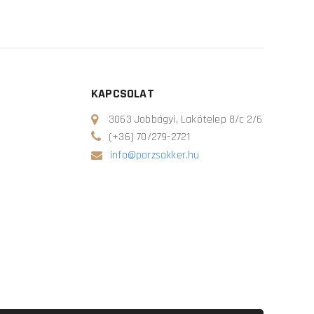
KAPCSOLAT
3063 Jobbágyi, Lakótelep 8/c 2/6
(+36) 70/279-2721
info@porzsakker.hu