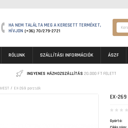
HA NEM TALÁLTA MEG A KERESETT TERMÉKET,
HÍVJON
(+36) 70/279-2721
RÓLUNK
SZÁLLÍTÁSI INFORMÁCIÓK
ÁSZF
INGYENES HÁZHOZSZÁLLÍTÁS
20.000 FT FELETT
NVEST
EX-269 porzsák
EX-269
Gyártó:
Cikkszám: