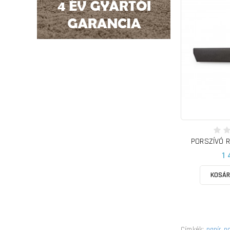
1 
KOSÁR
Címkék:
papír p