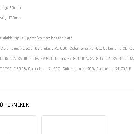
sság: 80mm
sség: 100mm
z alábbi típusú porszívókhoz használható:
:
Colombina XL 500, Colombina XL 600, Colombina XL 700, Colombina XL 700 
1005 TUA, SV 1105 TUA, SV 600 Tango, SV 800 TUA, SV 805 TUA, SV 900 TUA
:
113092, 113098, Colombina XL 500, Colombina XL 700, Colombina XL 700 E
Ó TERMÉKEK