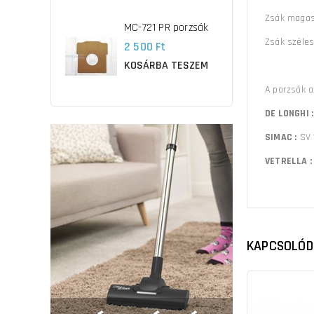
Zsák maga
MC-721 PR porzsák
Zsák széle
2 500 Ft
KOSÁRBA TESZEM
A porzsák a
DE LONGHI 
SIMAC :
SV 
VETRELLA 
KAPCSOLÓD