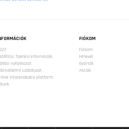
NFORMÁCIÓK
FIÓKOM
SZF
Fiókom
zállítási, fizetési információk
Hírlevél
lállási nyilatkozat
Gyártók
datvédelmi szabályzat
Akciók
nline Vitarendezési platform
ólunk