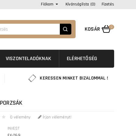
Fiókom
Kívánságlista (0)
Fizetés
0
KOSÁR
VISZONTELADÓKNAK
ELÉRHETŐSÉG
KERESSEN MINKET BIZALOMMAL !
 PORZSÁK
0 vélemény
Írjon véleményt!
INVEST
EX-269