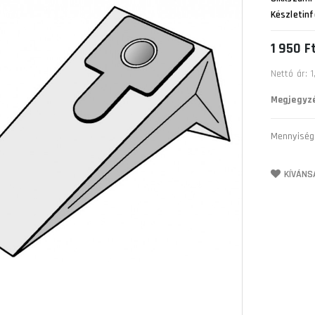
Készletinf
1 950 F
Nettó ár: 1
Megjegyzé
Mennyiség
KÍVÁNS