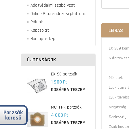
Adatvédelmi szabályzat
Online Vitarendezési platform
Rólunk
LEÍRÁS
Kapcsolat
Honlaptérkép
EX-269 komp
5 darab/cs
ÚJDONSÁGOK
EX-96 porzsák
Méretek:
1 900 Ft
Lyuk átmér
KOSÁRBA TESZEM
Lyuk távols
MC-1 PR porzsák
Magasság:
Porzsák
4 000 Ft
kereső
Szélesség
KOSÁRBA TESZEM
Zsák hoss