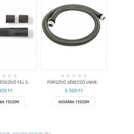
PORSZÍVÓ RÉSSZÍVÓ FEJ 30-32-35mm
PORSZÍVÓ GÉGECSŐ UNIVERZÁLIS
450 Ft
3 500 Ft
BA TESZEM
KOSÁRBA TESZEM
orzsák
,
porszívó porzsák
,
DL1