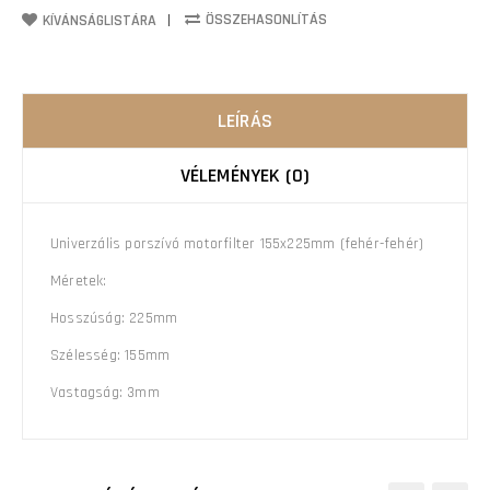
ÖSSZEHASONLÍTÁS
KÍVÁNSÁGLISTÁRA
LEÍRÁS
VÉLEMÉNYEK (0)
Univerzális porszívó motorfilter 155x225mm (fehér-fehér)
Méretek:
Hosszúság: 225mm
Szélesség: 155mm
Vastagság: 3mm