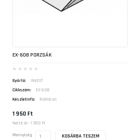
EX-608 PORZSÁK
Gyártó:
INVEST
Cikkszám:
EX-608
Készletinfó:
Raktáron
1 950 Ft
Nettó ár:
1 950 Ft
Mennyiség
KOSÁRBA TESZEM