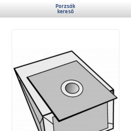
Porzsák
kereső