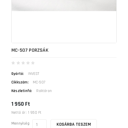
MC-507 PORZSÁK
Gyártó:
INVEST
Cikkszám:
MC-507
Készletinfó:
Raktáron
1 950 Ft
Nettó ár:
1 950 Ft
Mennyiség
KOSÁRBA TESZEM